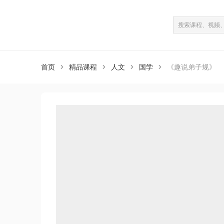
课程介绍
课程目录
（共10课）
首页
精品课程
人文
国学
《趣说弟子规》



