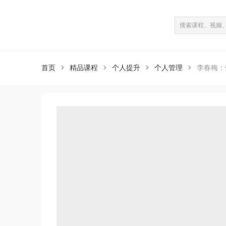
课程介绍
课程目录
（共41课）
首页
精品课程
个人提升
个人管理
李春梅：



