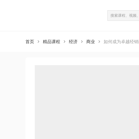
课程介绍
课程目录
（共13课）
首页
精品课程
经济
商业
如何成为卓越经销



