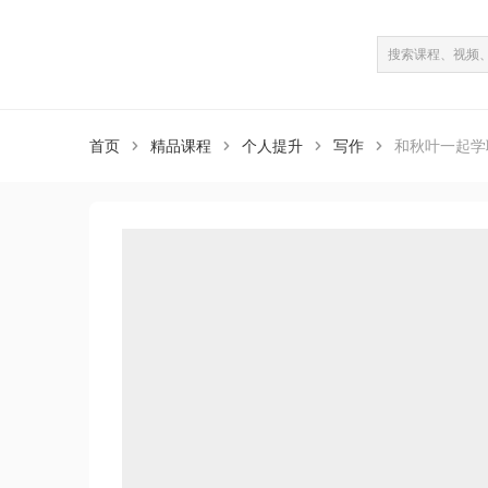
课程介绍
课程目录
（共48课）
首页
精品课程
个人提升
写作
和秋叶一起学



