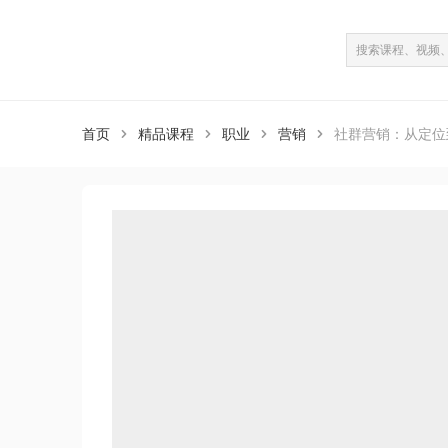
课程介绍
课程目录
（共43课）
首页
精品课程
职业
营销
社群营销：从定位



