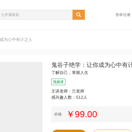
登录/注册
成为心中有计之人
鬼谷子绝学：让你成为心中有
了解自己，掌握人生
视频课
主讲老师：兰老师
感兴趣人数：512人
￥99.00
价格