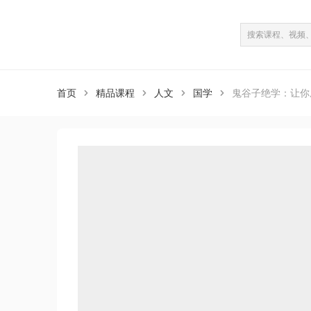
课程介绍
课程目录
（共12课）
首页
精品课程
人文
国学
鬼谷子绝学：让你



