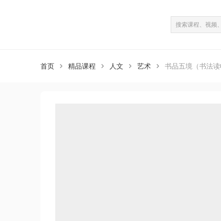
课程介绍
课程目录
（共4课）
首页
精品课程
人文
艺术
书品五境（书法读



