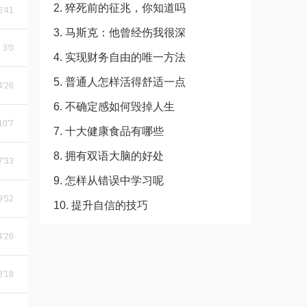
2. 猝死前的征兆，你知道吗
6'41
3. 马斯克：他曾经伤我很深
3'0
4. 实现财务自由的唯一方法
5. 普通人怎样活得舒适一点
4'26
6. 不确定感如何毁掉人生
10'7
7. 十大健康食品有哪些
8. 拥有双语大脑的好处
7'33
9. 怎样从错误中学习呢
9'52
10. 提升自信的技巧
4'26
8'18