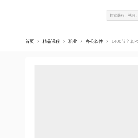
课程介绍
课程目录
（共1489课）
首页
精品课程
职业
办公软件
1400节全套P



