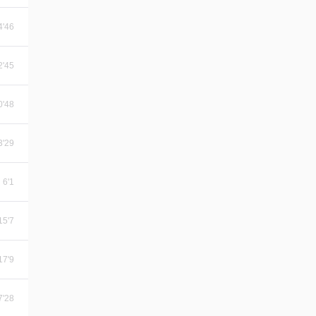
4'46
2'45
0'48
3'29
6'1
15'7
17'9
7'28