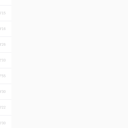
6'15
9'16
4'26
2'33
7'55
9'30
0'22
0'30