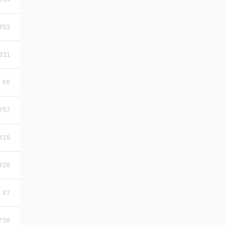
3'53
3'11
4'6
2'57
3'16
3'29
3'7
7'58