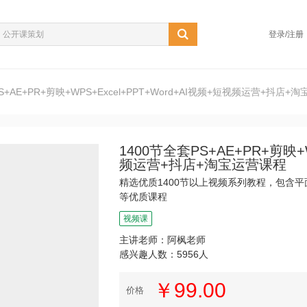
登录/注册
S+AE+PR+剪映+WPS+Excel+PPT+Word+AI视频+短视频运营+抖店+
1400节全套PS+AE+PR+剪映+W
频运营+抖店+淘宝运营课程
精选优质1400节以上视频系列教程，包含
等优质课程
视频课
主讲老师：阿枫老师
感兴趣人数：5956人
￥99.00
价格