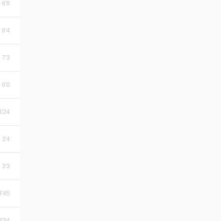
6'8
6'4
7'3
6'0
3'24
3'4
3'3
4'45
3'34