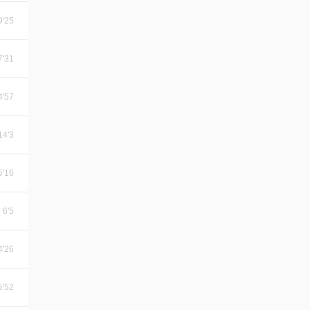
9'25
7'31
4'57
14'3
5'16
6'5
4'26
5'52