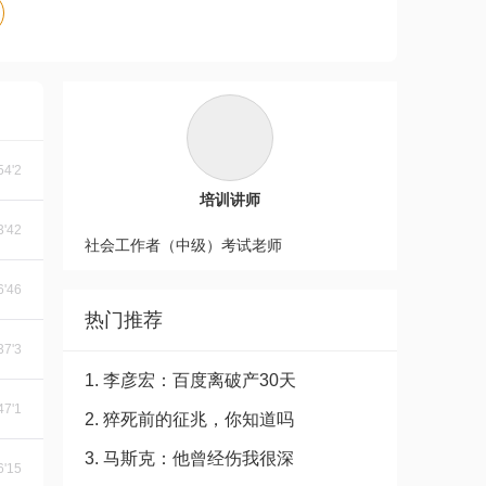
54'2
培训讲师
3'42
社会工作者（中级）考试老师
6'46
热门推荐
37'3
1. 李彦宏：百度离破产30天
47'1
2. 猝死前的征兆，你知道吗
3. 马斯克：他曾经伤我很深
6'15