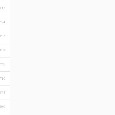
6'17
2'24
8'37
9'58
7'45
7'36
4'44
39'0