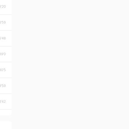
8'20
3'59
5'48
39'0
30'5
9'59
3'42