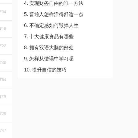
4. 实现财务自由的唯一方法
7'34
5. 普通人怎样活得舒适一点
6. 不确定感如何毁掉人生
'4'18
7. 十大健康食品有哪些
2'22
8. 拥有双语大脑的好处
9. 怎样从错误中学习呢
'0'40
10. 提升自信的技巧
3'54
42'9
5'20
1'47