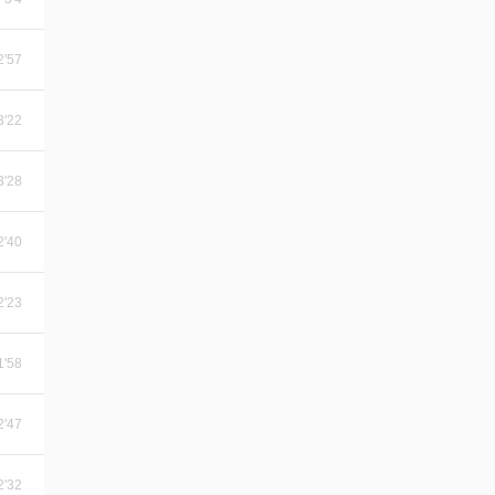
2'57
3'22
3'28
2'40
2'23
1'58
2'47
2'32