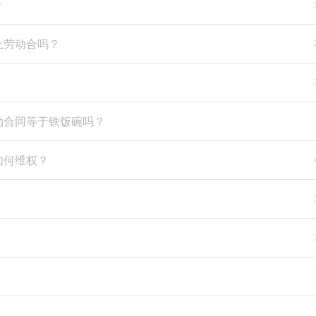
？
止劳动合吗？
动合同等于铁饭碗吗？
如何维权？