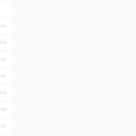
7'14
4'33
6'49
5'24
4'14
2'20
2'32