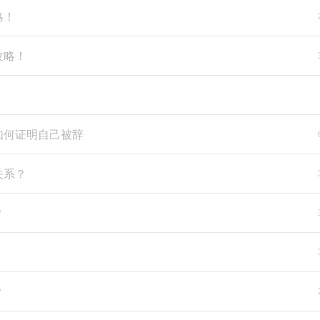
略！
攻略！
如何证明自己被辞
关系？
？
？