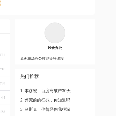
风会办公
4'11
原创职场办公技能提升课程
7'16
热门推荐
2'38
1. 李彦宏：百度离破产30天
4'4
2. 猝死前的征兆，你知道吗
3. 马斯克：他曾经伤我很深
1'58