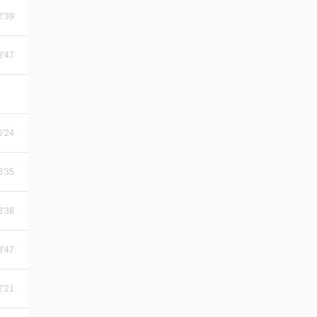
2'39
3'47
6'24
3'35
3'38
3'47
2'21