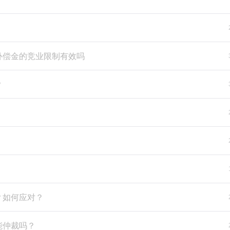
补偿金的竞业限制有效吗
？
？如何应对？
能仲裁吗？