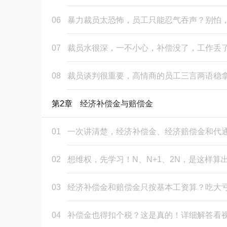
06
暴力裁员太恐怖，员工只能忍气吞声？别怕
07
裁员水很深，一不小心，补偿没了，工作丢
08
裁员谈判很重要，高情商的员工三言两语稳
第2章
经济补偿金与赔偿金
01
一次讲清楚，经济补偿金、经济赔偿金和代
02
想维权，先学习！N、N+1、2N，是这样算
03
经济补偿金和赔偿金只按基本工资算？吃大
04
补偿金也得扣个税？这是真的！详细解答看