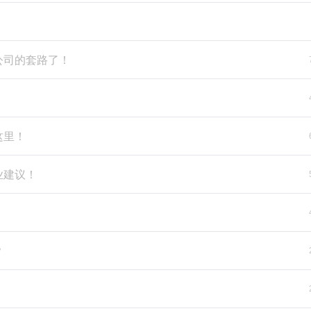
公司的套路了！
这里！
业建议！
！
？
！