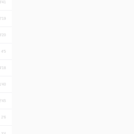
3'41
2'19
3'20
4'5
4'18
1'40
2'45
2'6
3'4