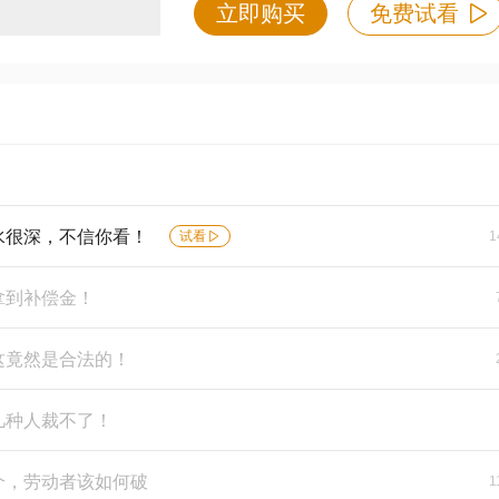
立即购买
免费试看
水很深，不信你看！
试看
1
拿到补偿金！
这竟然是合法的！
几种人裁不了！
个，劳动者该如何破
1