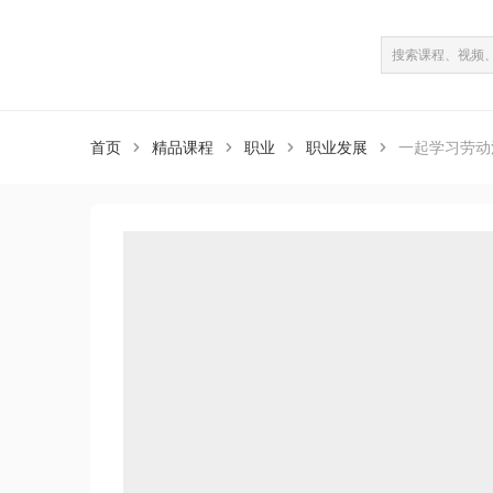
课程介绍
课程目录
（共100课）
首页
精品课程
职业
职业发展
一起学习劳动



