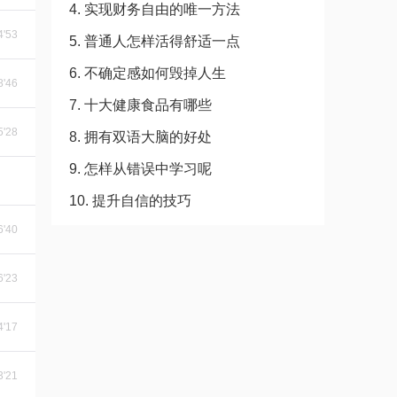
4. 实现财务自由的唯一方法
4'53
5. 普通人怎样活得舒适一点
6. 不确定感如何毁掉人生
8'46
7. 十大健康食品有哪些
5'28
8. 拥有双语大脑的好处
9. 怎样从错误中学习呢
10. 提升自信的技巧
6'40
6'23
4'17
3'21