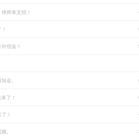
，律师来支招！
了！
拿补偿金！
通知金。
出来了！
亏了！
视频。