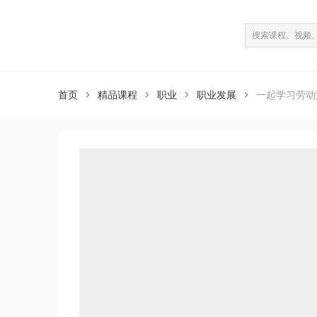
课程介绍
课程目录
（共100课）
首页
精品课程
职业
职业发展
一起学习劳动



